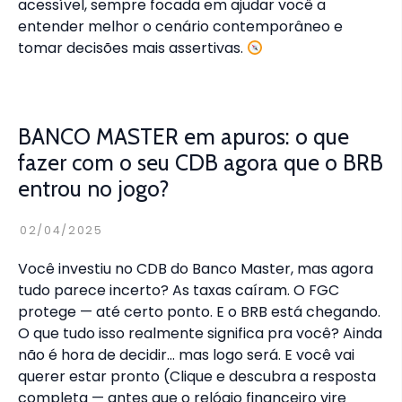
acessível, sempre focada em ajudar você a
entender melhor o cenário contemporâneo e
tomar decisões mais assertivas.
BANCO MASTER em apuros: o que
fazer com o seu CDB agora que o BRB
entrou no jogo?
FERNANDO
MORETTI
02/04/2025
ALBUQUERQUE
Você investiu no CDB do Banco Master, mas agora
tudo parece incerto? As taxas caíram. O FGC
protege — até certo ponto. E o BRB está chegando.
O que tudo isso realmente significa pra você? Ainda
não é hora de decidir… mas logo será. E você vai
querer estar pronto (Clique e descubra a resposta
completa — antes que o relógio financeiro vire